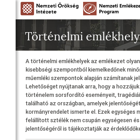
Történelmi emlékhel
A történelmi emlékhelyek az emlékezet olyan 
kisebbségi szempontból kiemelkedőnek minősü
műemléki szempontok alapján számítanak jel
Lehetőséget nyújtanak arra, hogy a hozzáju
történelem sorsfordító eseményeit, tragédiáit
található az országban, amelyek jelentőségét
kormányrendelet ismerte el. Ezek egységes 
felállított sztélék nem csupán egységesen é
jelentőségéről is tájékoztatják az érdeklődők