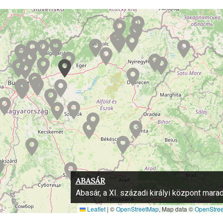
ABASÁR
Abasár, a XI. századi királyi központ mara
Leaflet
|
©
OpenStreetMap
, Map data ©
OpenStre