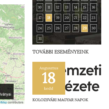
10
11
12
13
14
15
16
17
18
19
20
21
22
23
24
25
26
27
28
29
30
31
TOVÁBBI ESEMÉNYEINK
Augusztus
18
kedd
dványai
KOLOZSVÁRI MAGYAR NAPOK
etMap
contributors