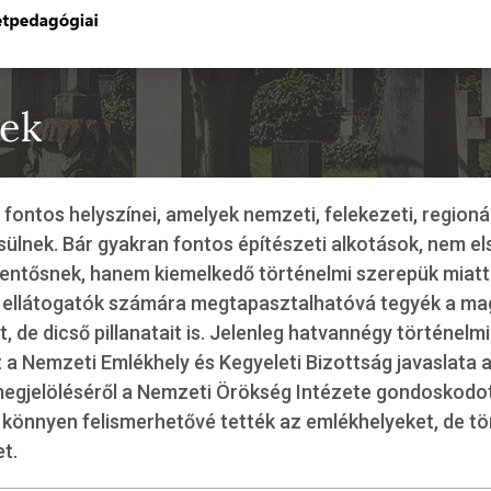
yek
fontos helyszínei, amelyek nemzeti, felekezeti, regioná
lnek. Bár gyakran fontos építészeti alkotások, nem e
entősnek, hanem kiemelkedő történelmi szerepük miatt
k ellátogatók számára megtapasztalhatóvá tegyék a ma
, de dicső pillanatait is. Jelenleg hatvannégy történelm
 a Nemzeti Emlékhely és Kegyeleti Bizottság javaslata a
megjelöléséről a Nemzeti Örökség Intézete gondoskodot
s könnyen felismerhetővé tették az emlékhelyeket, de 
et.