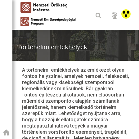
Történelmi emlékhelyek
A történelmi emlékhelyek az emlékezet olyan
fontos helyszínei, amelyek nemzeti, felekezeti,
regionális vagy kisebbségi szempontból
kiemelkedőnek minősülnek. Bár gyakran
fontos építészeti alkotások, nem elsősorban
műemléki szempontok alapján számítanak
jelentősnek, hanem kiemelkedő történelmi
szerepük miatt. Lehetőséget nyújtanak arra,
hogy a hozzájuk ellátogatók számára
megtapasztalhatóvá tegyék a magyar
történelem sorsfordító eseményeit, tragédiáit,
de dicső pillanatait is. Jelenleg hatvannégy