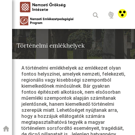
Történelmi emlékhelyek
A történelmi emlékhelyek az emlékezet olyan
fontos helyszínei, amelyek nemzeti, felekezeti,
regionális vagy kisebbségi szempontból
kiemelkedőnek minősülnek. Bár gyakran
fontos építészeti alkotások, nem elsősorban
műemléki szempontok alapján számítanak
jelentősnek, hanem kiemelkedő történelmi
szerepük miatt. Lehetőséget nyújtanak arra,
hogy a hozzájuk ellátogatók számára
megtapasztalhatóvá tegyék a magyar
történelem sorsfordító eseményeit, tragédiáit,
de dicső pillanatait is. Jelenleg hatvannégy